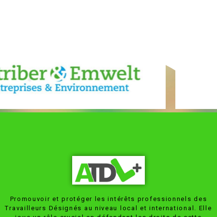
Promouvoir et protéger les intérêts professionnels des
Travailleurs Désignés au niveau local et international. Elle