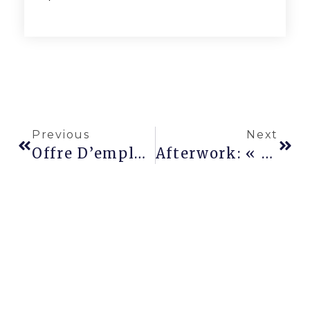
Previous
Next
Offre D’emploi – Salarié Désigné
Afterwork: « Prévention Du Harcèlement Moral Et Sa Gestion » Le Jeudi 23 Novembre À Partir De 17H30