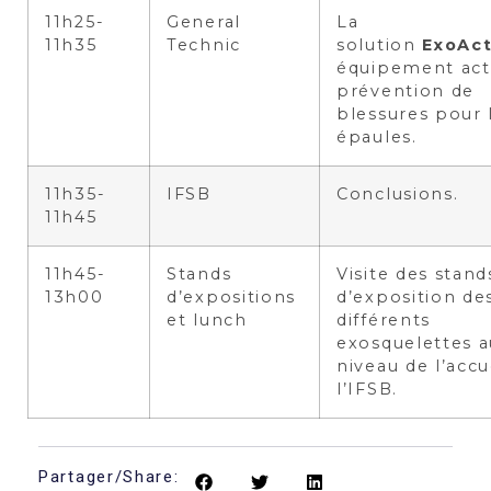
11h25-
General
La
11h35
Technic
solution
ExoAct
équipement act
prévention de
blessures pour 
épaules.
11h35-
IFSB
Conclusions.
11h45
11h45-
Stands
Visite des stand
13h00
d’expositions
d’exposition de
et lunch
différents
exosquelettes a
niveau de l’accu
l’IFSB.
Partager/Share: