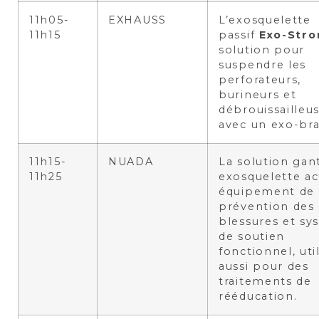
11h05-
EXHAUSS
L’exosquelette
11h15
passif
Exo-Stro
solution pour
suspendre les
perforateurs,
burineurs et
débrouissailleu
avec un exo-bra
11h15-
NUADA
La solution gan
11h25
exosquelette act
équipement de
prévention des
blessures et sy
de soutien
fonctionnel, uti
aussi pour des
traitements de
rééducation.