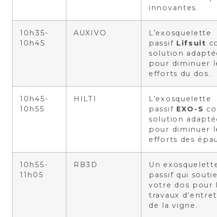
innovantes.
10h35-
AUXIVO
L’exosquelette
10h45
passif
Lifsuit
c
solution adapté
pour diminuer l
efforts du dos.
10h45-
HILTI
L’exosquelette
10h55
passif
EXO-S
c
solution adapté
pour diminuer l
efforts des épau
10h55-
RB3D
Un exosquelett
11h05
passif qui souti
votre dos pour 
travaux d’entre
de la vigne.