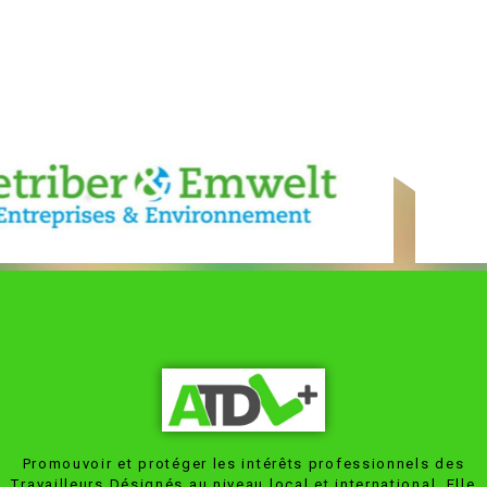
Promouvoir et protéger les intérêts professionnels des
Travailleurs Désignés au niveau local et international. Elle