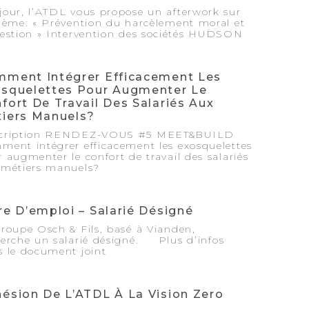
jour, l’ATDL vous propose un afterwork sur
hème: « Prévention du harcèlement moral et
gestion » Intervention des sociétés HUDSON
ment Intégrer Efficacement Les
squelettes Pour Augmenter Le
fort De Travail Des Salariés Aux
iers Manuels?
cription RENDEZ-VOUS #5 MEET&BUILD
ment intégrer efficacement les exosquelettes
 augmenter le confort de travail des salariés
 métiers manuels?
re D’emploi – Salarié Désigné
roupe Osch & Fils, basé à Vianden,
herche un salarié désigné. Plus d’infos
s le document joint
ésion De L’ATDL À La Vision Zero