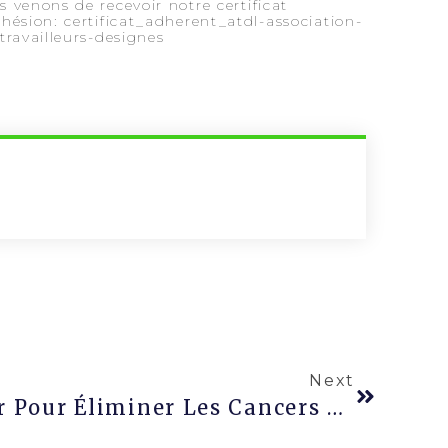
 venons de recevoir notre certificat
hésion: certificat_adherent_atdl-association-
-travailleurs-designes
Next
Comprendre Et Agir Pour Éliminer Les Cancers Professionnels