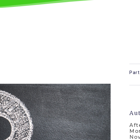
Par
Aut
Aft
Mor
Nov