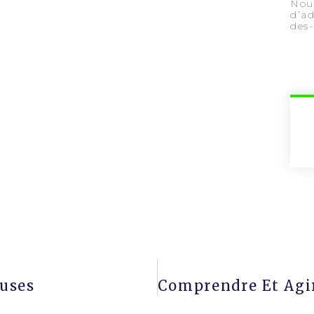
Nous
d’ad
des
uses