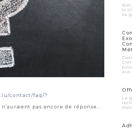
Bon
le t
sa 
Com
Exo
Con
Mét
Des
Com
pour
aux
Off
l.lu/contact/
faq/
?
Le g
rec
i n’auraient pas encore de réponse…
dan
Adh