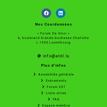
Schulungen,
Conservatory
internen
of Arts and
Audits
Crafts
(Leiter des
(Paris) nach
integrierten
einem BTS
Nos Coordonnées
ICA QSE-
Biochimie.
Audits) und
Sprachen:
« Forum Da Vinci »
Outsourcing
Französisch,
6, boulevard Grande-Duchesse Charlotte
der QSE-
Deutsch,
L-1330 Luxembourg
Funktion.
Englisch,
Sprachen:
Luxemburgisch.
Französisch,
info@atdl.lu
Englisch.
Plus d'infos
Assemblée générale
Evénements
Forum SST
Liens utiles
FAQ
Espace membre