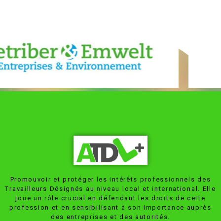
Seit März
Geschäftsführer
Bauwesen.
LUXEMBOURG
2014 bin ich
von EHS 3
Ich bin
Sàrl und
Mitglied des
Frontières.
Vorstandsmitglied
QSE-Berater
Vorstands
Eingetragener
der ATDL
begleite ich
der ATDL
Sachverständige
und seit
Unternehmen
und seit
für
März 2013
in Fragen
2019
Arbeitssicherhei
Präsident
der Qualität,
Schatzmeister.
und
des Vereins.
Sicherheit
Ausbildung:
Umweltschutz
Ausbildung:
und
Interessensgebiete:
in
BTS in
Gesundheit
Sicherheit,
Luxemburg.
Chemie.
am
Gesundheit,
Tätig als
Interessensgebiete:
Arbeitsplatz
Ausbildung
Fachkraft für
Maschinensicherheit,
sowie
Sprachen:
Arbeitssicherhei
psychosoziale
Umwelt
Französisch
(IPRP) in
Risiken,
(Einführung
Frankreich.
chemische
von
Ausbildung:
Risiken,
Managementsystemen
Magister of
Feuer,
nach ISO
Occupational
Promouvoir et protéger les intérêts professionnels des
Risiken im
9001, ISO
and
Travailleurs Désignés au niveau local et international. Elle
Baugewerbe.
45001, ISO
Environmental
joue un rôle crucial en défendant les droits de cette
14001),
profession et en sensibilisant à son importance auprès
Hygiene,
einschließlich
des entreprises et des autorités.
National