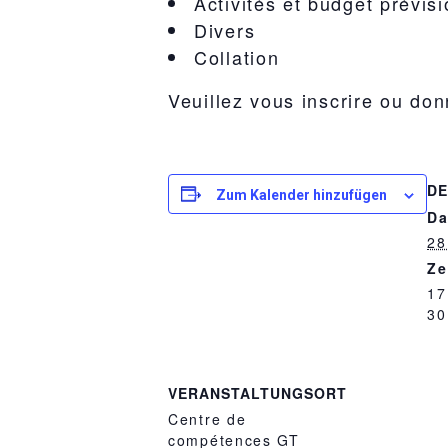
Activités et budget prévis
Divers
Collation
Veuillez vous inscrire ou do
DE
Zum Kalender hinzufügen
Da
28
Ze
17
30
VERANSTALTUNGSORT
Centre de
compétences GT