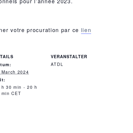
ionnels pour l’année 2023.
nner votre procuration par ce
lien
TAILS
VERANSTALTER
ATDL
tum:
 March 2024
it:
 h 30 min - 20 h
 min
CET