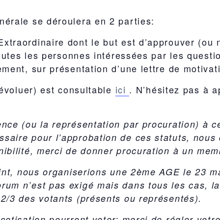
érale se déroulera en 2 parties:
xtraordinaire
dont le but est d’approuver (ou 
toutes les personnes intéressées par les quest
ment, sur présentation d’une lettre de motivat
’évoluer) est consultable
ici
. N’hésitez pas à 
nce (ou la représentation par procuration) à c
saire pour l’approbation de ces statuts, nous
ibilité, merci de donner procuration à un memb
teint, nous organiserions une 2ème AGE le 23 
um n’est pas exigé mais dans tous les cas, la 
2/3 des votants (présents ou représentés).
otisation pourront voter: merci de régler votr