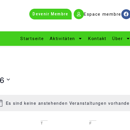
Devenir Membre
Espace membre
Startseite
Aktivitäten
Kontakt
Über
26
Es sind keine anstehenden Veranstaltungen vorhande
Hinweis
T
F