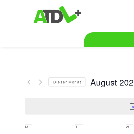
August 20
Dieser Monat
Datum
wählen.
Kalender
M
T
W