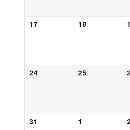
0
0
17
18
Veranstaltungen,
Veranstaltung
0
0
24
25
Veranstaltungen,
Veranstaltung
0
0
31
1