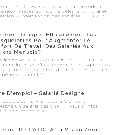
jour, l’ATDL vous propose un afterwork sur
hème: « Prévention du harcèlement moral et
gestion » Intervention des sociétés HUDSON
ment Intégrer Efficacement Les
squelettes Pour Augmenter Le
fort De Travail Des Salariés Aux
iers Manuels?
cription RENDEZ-VOUS #5 MEET&BUILD
ment intégrer efficacement les exosquelettes
 augmenter le confort de travail des salariés
 métiers manuels?
re D’emploi – Salarié Désigné
roupe Osch & Fils, basé à Vianden,
herche un salarié désigné. Plus d’infos
s le document joint
ésion De L’ATDL À La Vision Zero