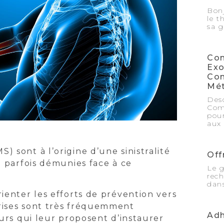
Bon
le t
sa 
Com
Exo
Con
Mét
Des
Com
pour
aux
 sont à l’origine d’une sinistralité
Off
t parfois démunies face à ce
Le g
rec
dan
ienter les efforts de prévention vers
rises sont très fréquemment
Adh
eurs qui leur proposent d’instaurer