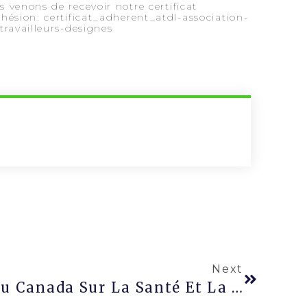
 venons de recevoir notre certificat
hésion: certificat_adherent_atdl-association-
-travailleurs-designes
Next
Norme Nationale Du Canada Sur La Santé Et La Sécurité Psychologiques En Milieu De Travail