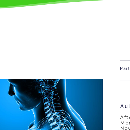
Par
Aut
Aft
Mor
Nov