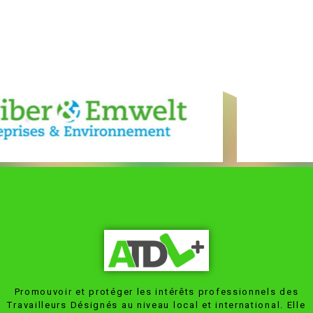
Promouvoir et protéger les intérêts professionnels des
Travailleurs Désignés au niveau local et international. Elle