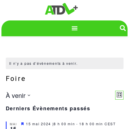
Il n’y a pas d’évènements à venir.
Foire
Nav
Nav
À venir
Liste
de
Sélectionnez
par
une
vu
Derniers Évènements passés
date.
con
Év
Mis
15 mai 2024 |8 h 00 min
-
18 h 00 min
CEST
MAI
15
en