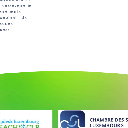
urces/eveneme
venements-
/webinair-fds-
isques-
ues/