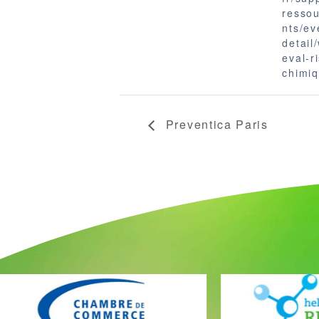
resso
nts/e
detail
eval-r
chimiq
Preventica Paris