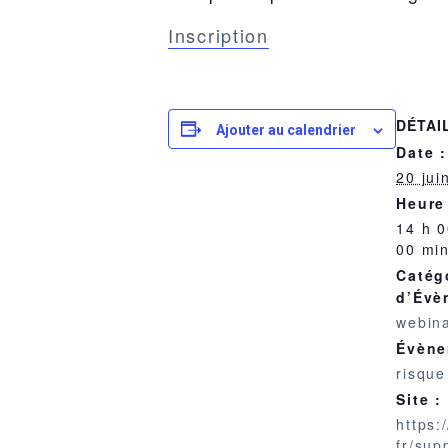
Inscription
DÉTAI
Ajouter au calendrier
Date :
20 jui
Heure
14 h 0
00 mi
Catég
d’Évè
webina
Évène
risque
Site :
https:
fr/sup