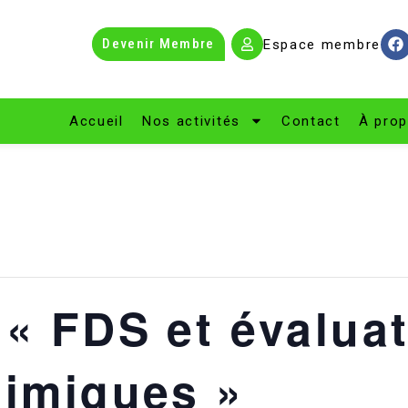
Devenir Membre
Espace membre
Accueil
Nos activités
Contact
À pro
 « FDS et évalua
himiques »