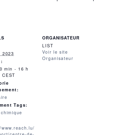
LS
ORGANISATEUR
LIST
Voir le site
n 2023
Organisateur
 :
0 min - 16 h
n
CEST
orie
nement:
ire
ment Tags:
 chimique
//www.reach.lu/
port/centre-de-